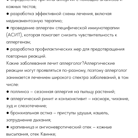
кожных тестов;
● разработка эффективной схемы лечения, включая
медикаментозную терапию;
● проведение аллерген специфической иммунотерапии
(АСИТ), которая помогает снизить чувствительность к
аллергенам;
● разработка профилактических мер для предотвращения
повторных реакций.
Какие заболевания лечит аллерголог?Аллергические
реакции могут проявляться по-разному, поэтому аллерголог
занимается лечением широкого спектра заболеваний, в том
числе:
● поллиноз – сезонная аллергия на пыльцу растений;
● аллергический ринит и конъюнктивит – насморк, чихание,
зуд и слезотечение;
● бронхиальная астма – приступы удушья, кашель,
затруднение дыхания;
● крапивница и ангионевротический отек – кожные
высыпания, отек Квинке;