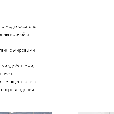
ова медперсонала,
анды врачей и
твии с мировыми
еми удобствами,
енное и
и лечащего врача.
и сопровождения