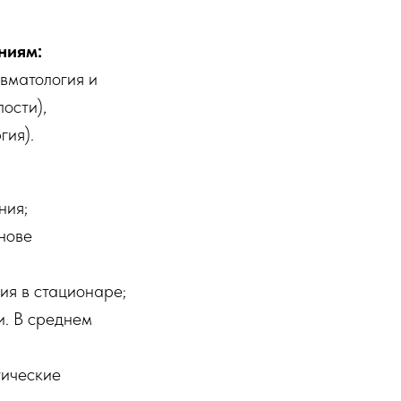
ниям:
авматология и
ости),
гия).
ния;
нове
ия в стационаре;
и. В среднем
тические