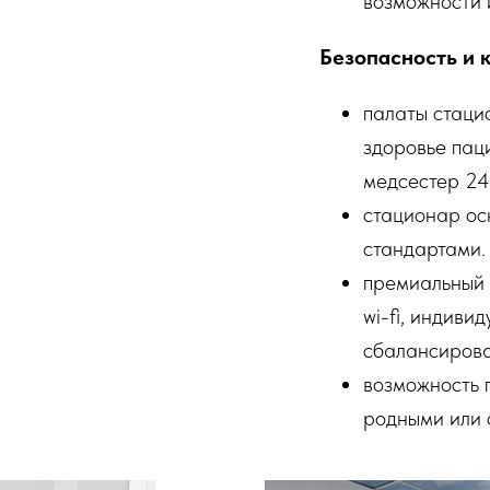
возможности 
Безопасность и 
палаты стаци
здоровье пац
медсестер 24
стационар ос
стандартами.
премиальный 
wi-fi, индив
сбалансирова
возможность 
родными или 