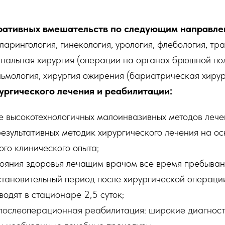
ративных вмешательств по следующим направле
оларингология, гинекология, урология, флебология, тр
нальная хирургия (операции на органах брюшной пол
льмология, хирургия ожирения (бариатрическая хирур
ургического лечения и реабилитации:
е высокотехнологичных малоинвазивных методов лече
езультативных методик хирургического лечения на ос
го клинического опыта;
тояния здоровья лечащим врачом все время пребыван
становительный период после хирургической операци
одят в стационаре 2,5 суток;
послеоперационная реабилитация: широкие диагнос