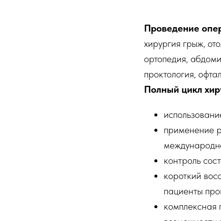
Проведение опе
хирургия грыж, от
ортопедия, абдоми
проктология, офта
Полный цикл хир
использовани
применение р
международно
контроль сос
короткий вос
пациенты пров
комплексная 