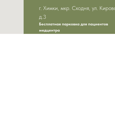
г. Химки, мкр. Сходня, ул. Киров
д.3
Бесплатная парковка для пациентов
медцентра
+7 (495) 574-92-73
+7 (495) 574-92-72
+7 (966) 111-13-92
mcshodnia@mail.ru
5740112@mail.ru
Лицензия Л050-01-012086
Пн-Пт — 9:00-18:00
Сб — 9:00-16:00
Вс — 9:00-16:00