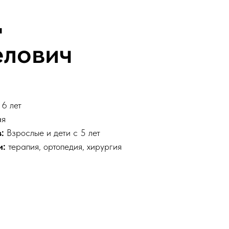
д
лович
6 лет
ая
:
Взрослые и дети с 5 лет
и:
терапия, ортопедия, хирургия