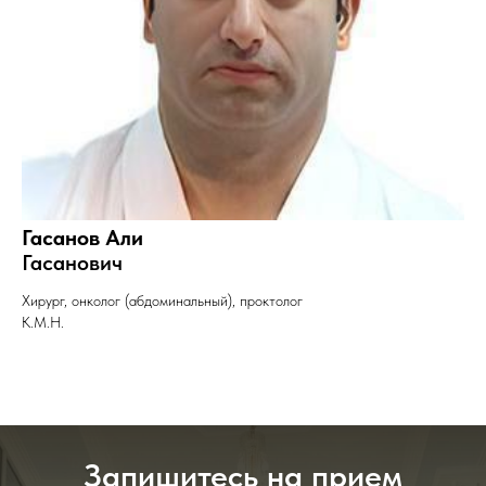
Гасанов Али
Гасанович
Хирург, онколог (абдоминальный), проктолог
К.М.Н.
Запишитесь на прием